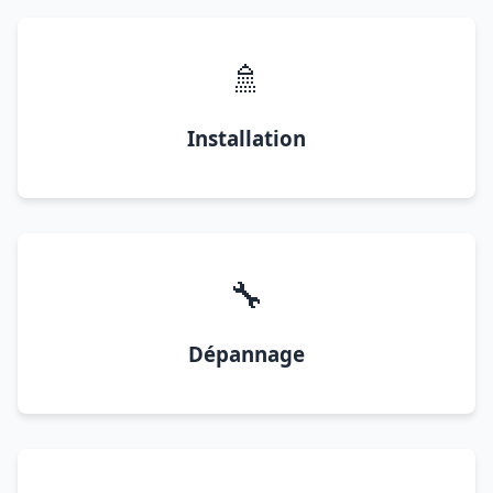
🚿
Installation
🔧
Dépannage