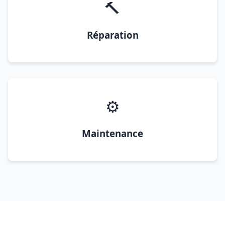
🔨
Réparation
⚙️
Maintenance