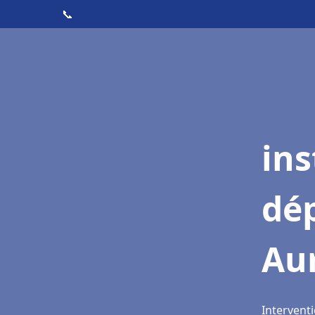
📞
ins
dé
Aur
Interventi