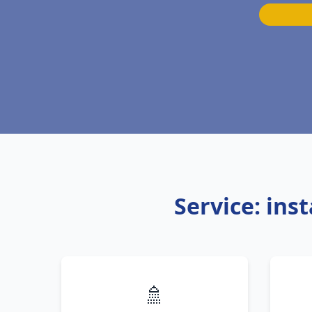
Service: ins
🚿