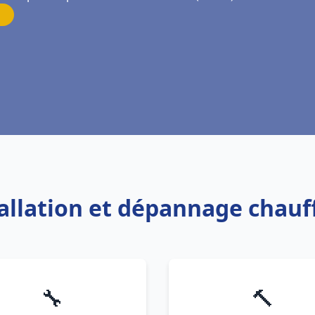
tallation et dépannage chauf
🔧
🔨