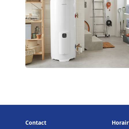
Contact
Horair