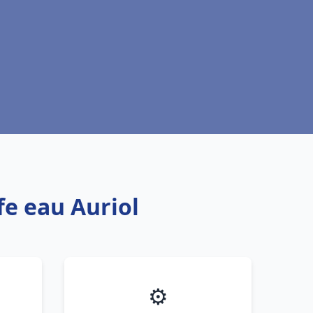
fe eau Auriol
⚙️