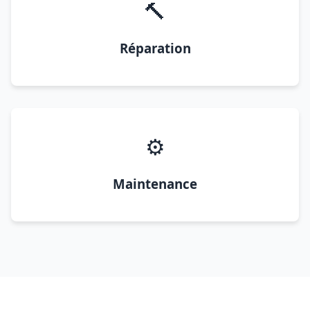
🔨
Réparation
⚙️
Maintenance