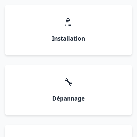
🚿
Installation
🔧
Dépannage