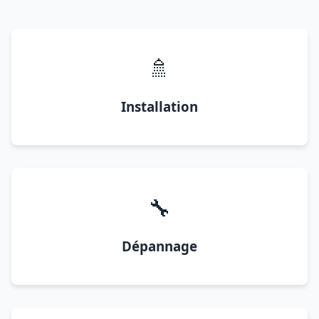
🚿
Installation
🔧
Dépannage