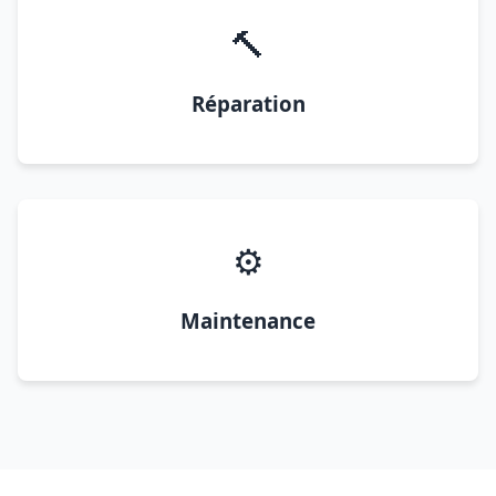
🔨
Réparation
⚙️
Maintenance