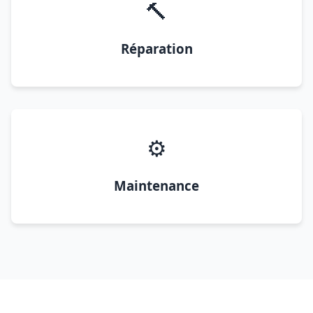
🔨
Réparation
⚙️
Maintenance