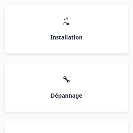
🚿
Installation
🔧
Dépannage