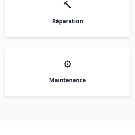
🔨
Réparation
⚙️
Maintenance