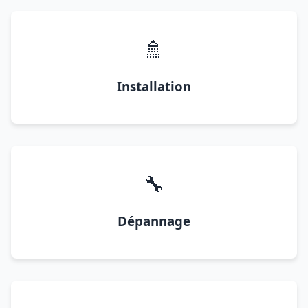
🚿
Installation
🔧
Dépannage