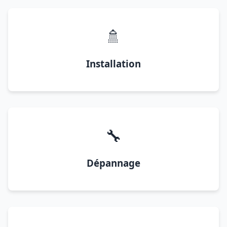
🚿
Installation
🔧
Dépannage