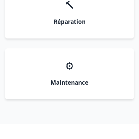
🔨
Réparation
⚙️
Maintenance