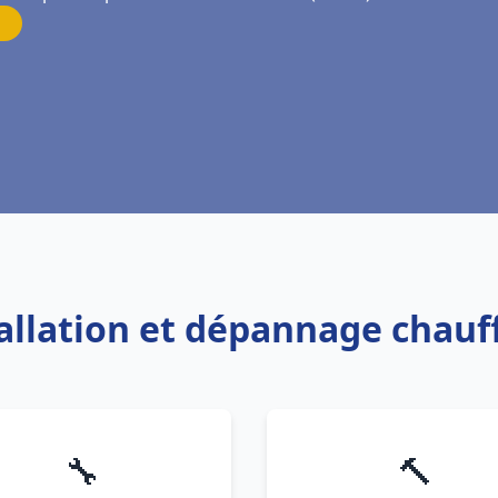
tallation et dépannage chauf
🔧
🔨