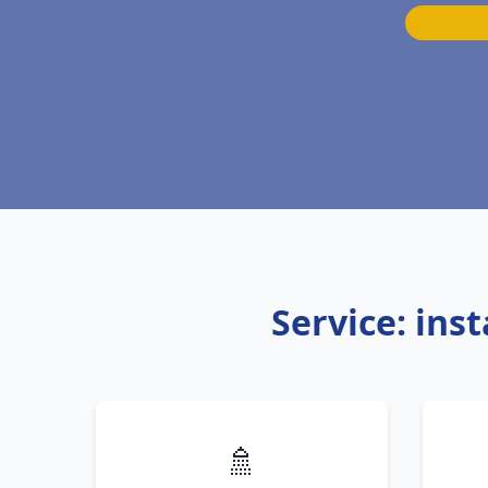
Service: ins
🚿