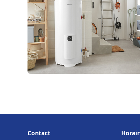
Contact
Horair