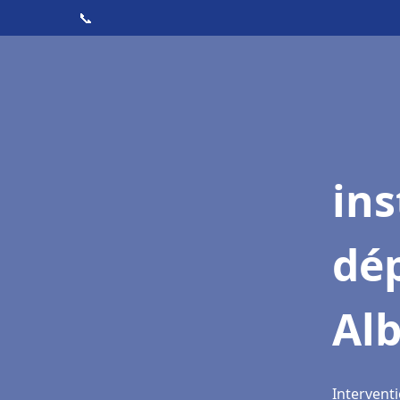
📞
ins
dé
Alb
Interventi