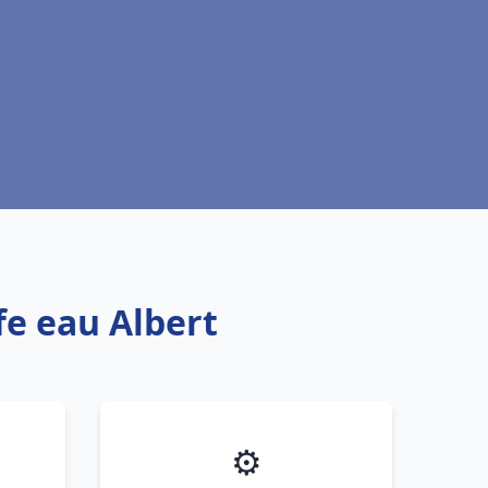
fe eau Albert
⚙️