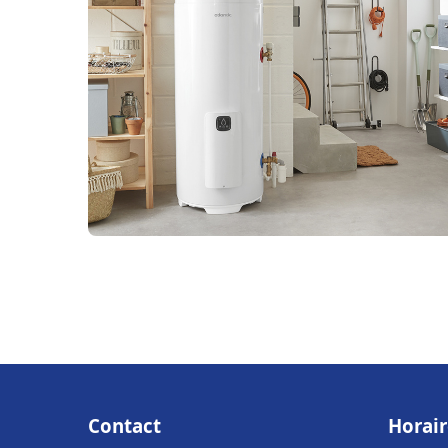
Contact
Horair