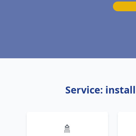
Service: insta
🚿