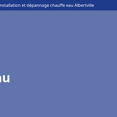
installation et dépannage chauffe eau Albertville
au