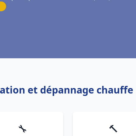
llation et dépannage chauffe 
🔧
🔨