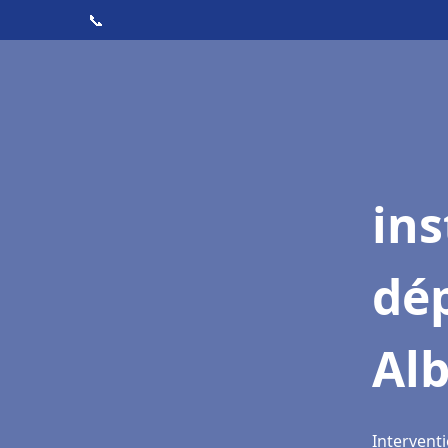
📞
ins
dé
Alb
Interventi