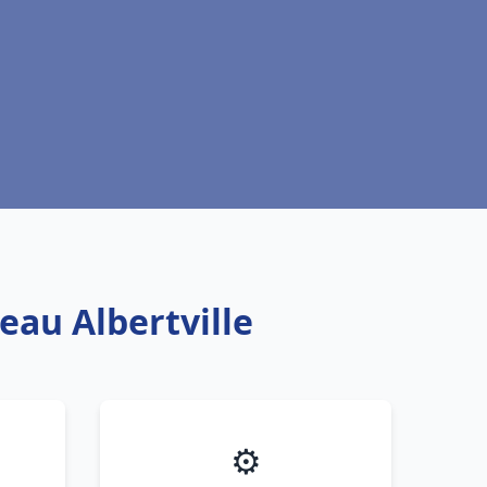
eau Albertville
⚙️