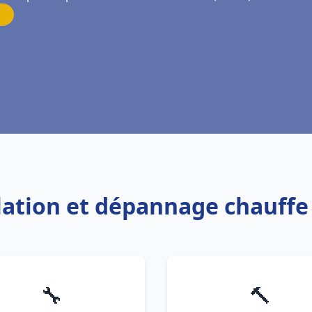
llation et dépannage chauff
🔧
🔨