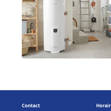
Contact
Horair