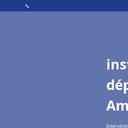
📞
ins
dé
Am
Interventi