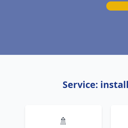
Service: insta
🚿