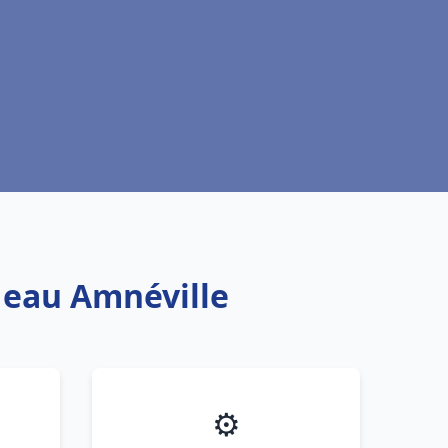
e eau Amnéville
⚙️