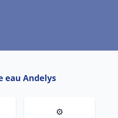
fe eau Andelys
⚙️