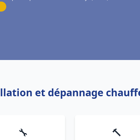
allation et dépannage chauf
🔧
🔨