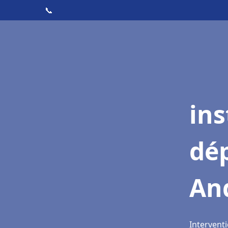
📞
ins
dé
An
Interventi