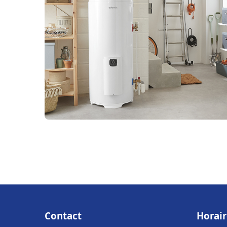
Contact
Horair