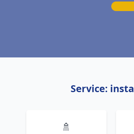
Service: inst
🚿