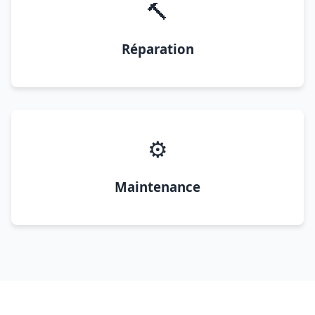
🔨
Réparation
⚙️
Maintenance