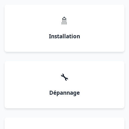
🚿
Installation
🔧
Dépannage