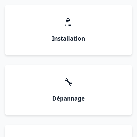
🚿
Installation
🔧
Dépannage