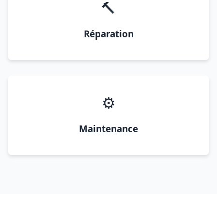
🔨
Réparation
⚙️
Maintenance