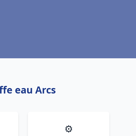
ffe eau Arcs
⚙️