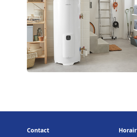
Contact
Horair