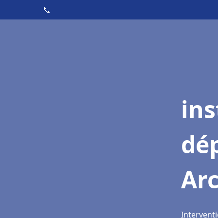
📞
ins
dé
Ar
Interventi