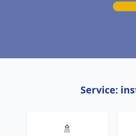
Service: in
🚿