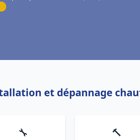
stallation et dépannage chau
🔧
🔨