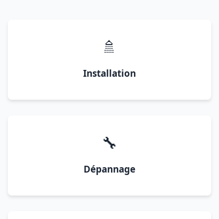
🚿
Installation
🔧
Dépannage