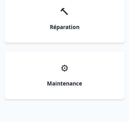
🔨
Réparation
⚙️
Maintenance