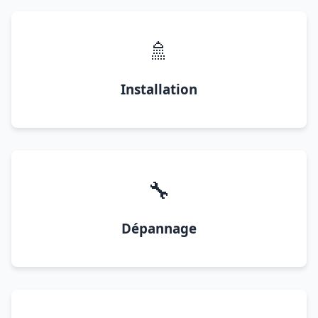
🚿
Installation
🔧
Dépannage