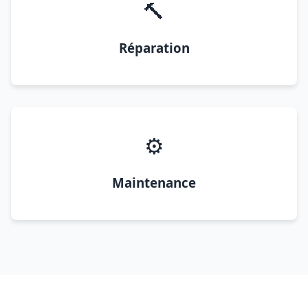
🔨
Réparation
⚙️
Maintenance