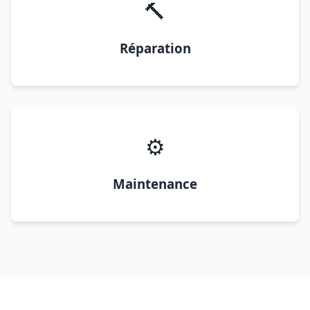
🔨
Réparation
⚙️
Maintenance