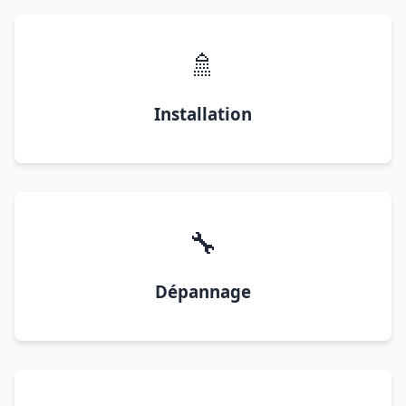
🚿
Installation
🔧
Dépannage