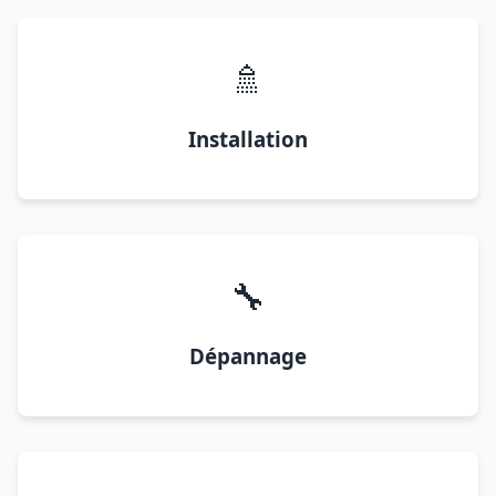
🚿
Installation
🔧
Dépannage