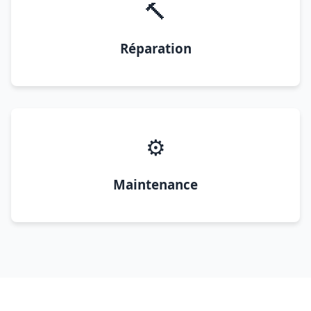
🔨
Réparation
⚙️
Maintenance