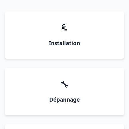
🚿
Installation
🔧
Dépannage