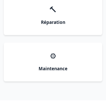
🔨
Réparation
⚙️
Maintenance