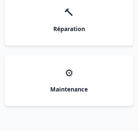
🔨
Réparation
⚙️
Maintenance