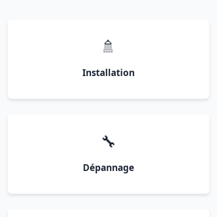
🚿
Installation
🔧
Dépannage