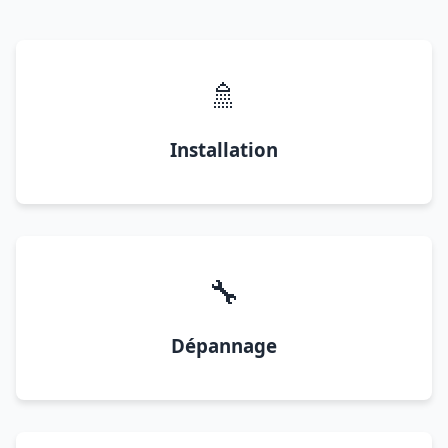
🚿
Installation
🔧
Dépannage