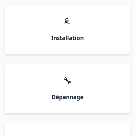
🚿
Installation
🔧
Dépannage