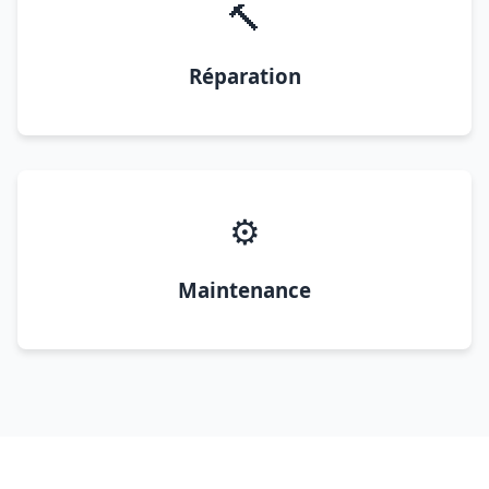
🔨
Réparation
⚙️
Maintenance