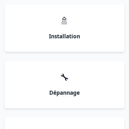
🚿
Installation
🔧
Dépannage