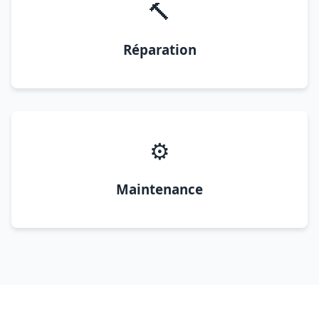
🔨
Réparation
⚙️
Maintenance