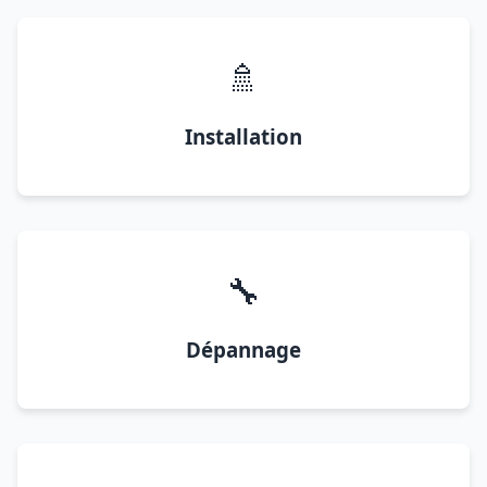
🚿
Installation
🔧
Dépannage