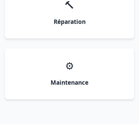
🔨
Réparation
⚙️
Maintenance