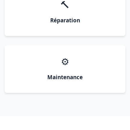
🔨
Réparation
⚙️
Maintenance