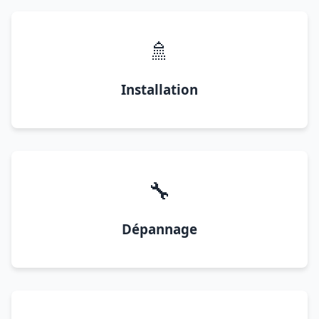
🚿
Installation
🔧
Dépannage