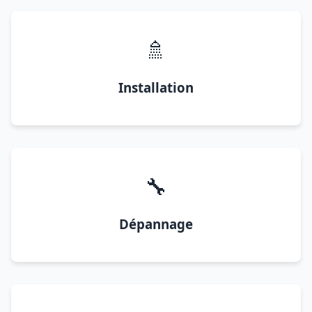
🚿
Installation
🔧
Dépannage