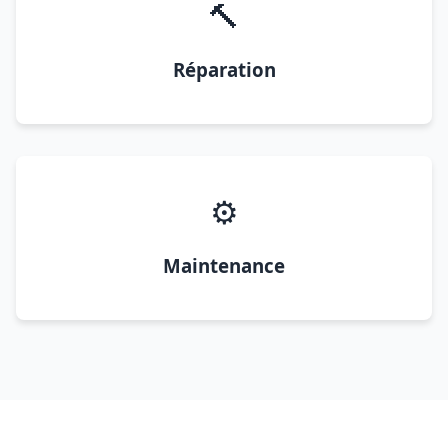
🔨
Réparation
⚙️
Maintenance