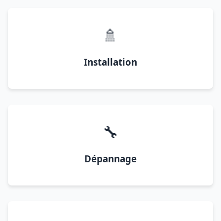
🚿
Installation
🔧
Dépannage