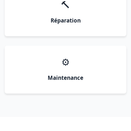
🔨
Réparation
⚙️
Maintenance