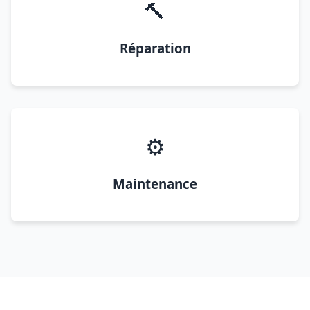
🔨
Réparation
⚙️
Maintenance