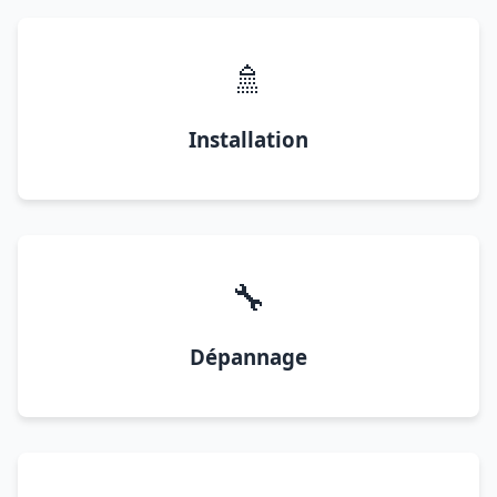
🚿
Installation
🔧
Dépannage