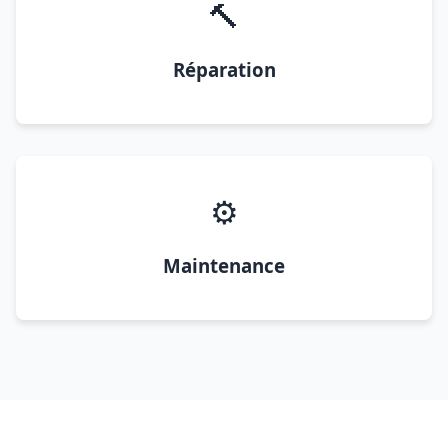
🔨
Réparation
⚙️
Maintenance