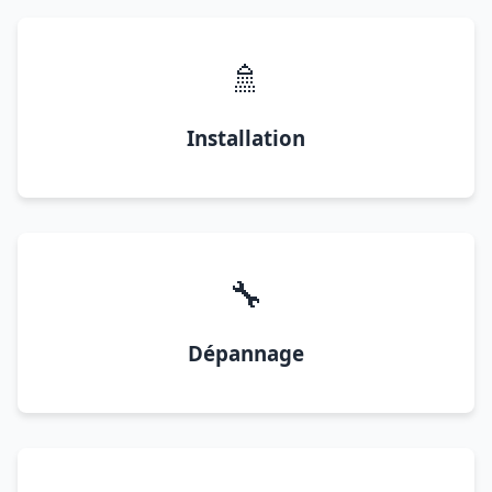
🚿
Installation
🔧
Dépannage