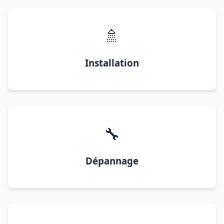
🚿
Installation
🔧
Dépannage