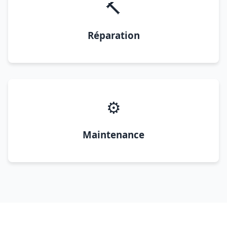
🔨
Réparation
⚙️
Maintenance