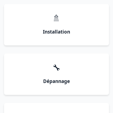
🚿
Installation
🔧
Dépannage