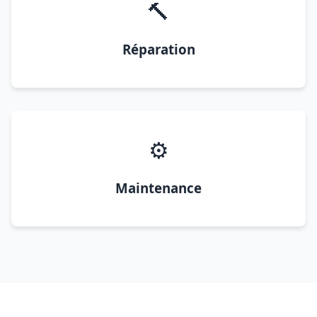
🔨
Réparation
⚙️
Maintenance