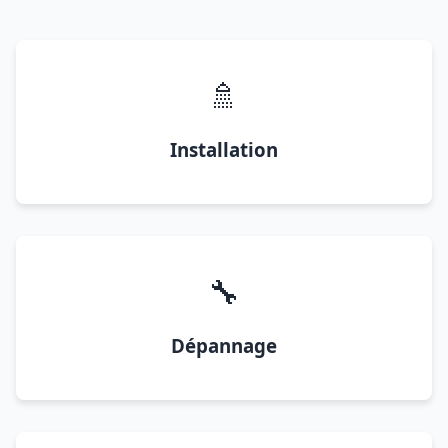
🚿
Installation
🔧
Dépannage