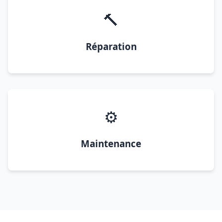
🔨
Réparation
⚙️
Maintenance