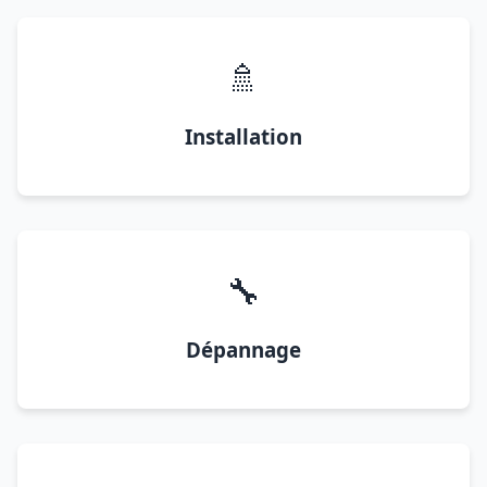
🚿
Installation
🔧
Dépannage