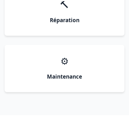
🔨
Réparation
⚙️
Maintenance