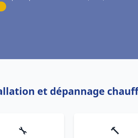
tallation et dépannage chauf
🔧
🔨