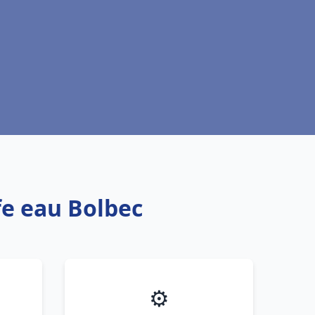
fe eau Bolbec
⚙️