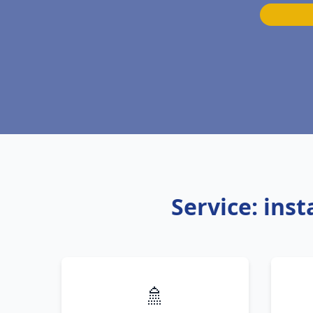
Service: ins
🚿