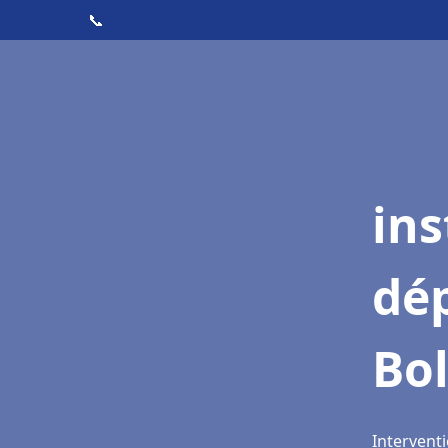
📞
ins
dé
Bo
Interventi