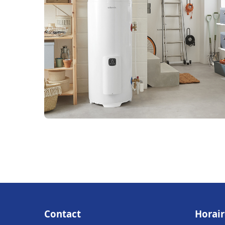
Contact
Horair