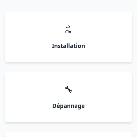
🚿
Installation
🔧
Dépannage