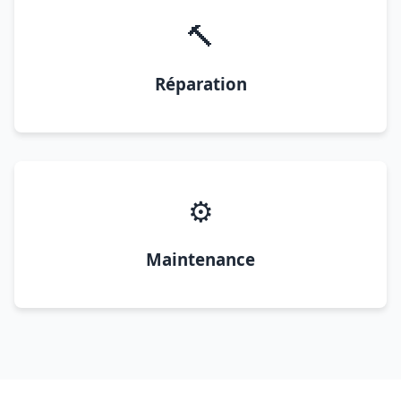
🔨
Réparation
⚙️
Maintenance