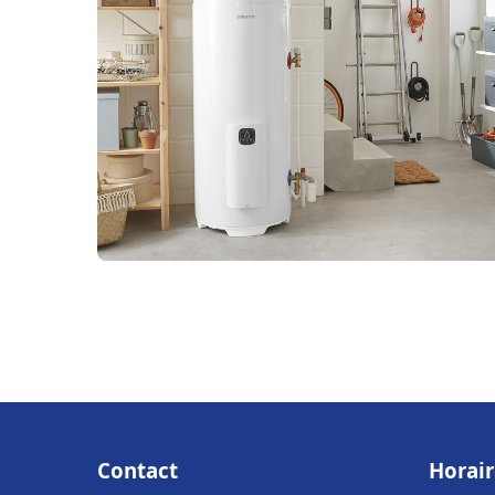
Contact
Horair