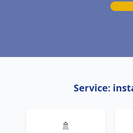
Service: ins
🚿