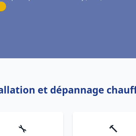
tallation et dépannage chau
🔧
🔨