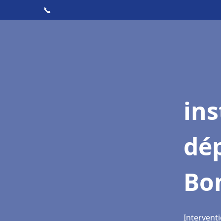
📞
ins
dé
Bo
Intervent