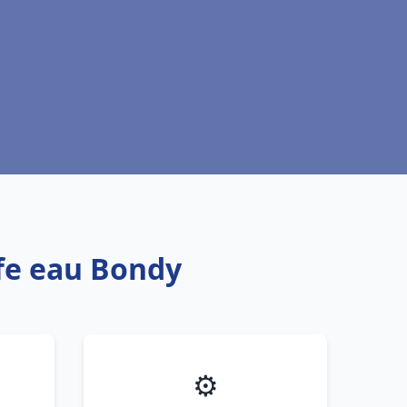
ffe eau Bondy
⚙️