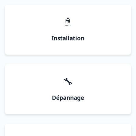
🚿
Installation
🔧
Dépannage