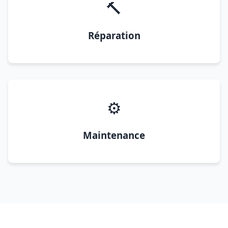
🔨
Réparation
⚙️
Maintenance