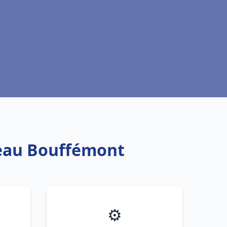
 eau Bouffémont
⚙️