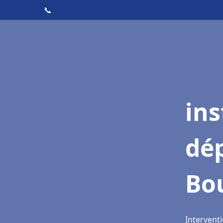
📞
ins
dé
Bo
Intervent