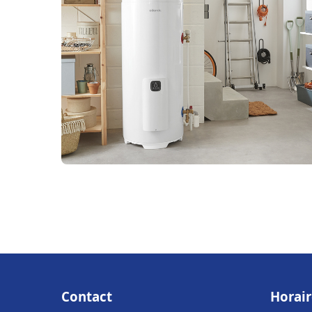
Contact
Horair