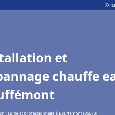
🕒 in
tallation et
pannage chauffe e
uffémont
ion rapide et professionnelle à Bouffémont (95570)