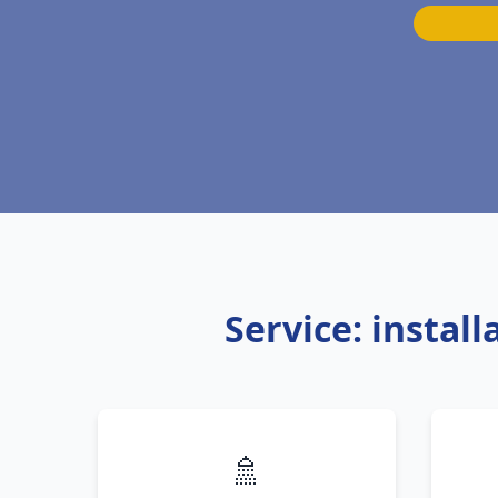
Service: insta
🚿