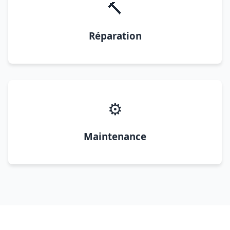
🔨
Réparation
⚙️
Maintenance