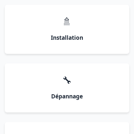
🚿
Installation
🔧
Dépannage