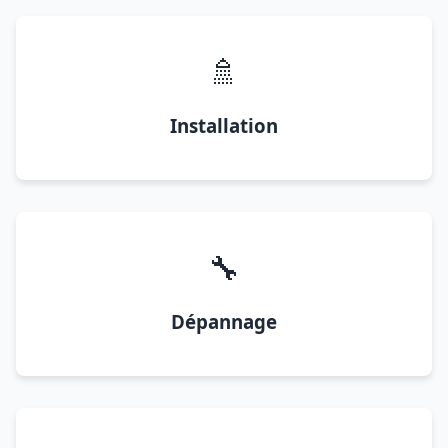
🚿
Installation
🔧
Dépannage