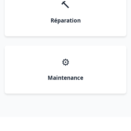
🔨
Réparation
⚙️
Maintenance