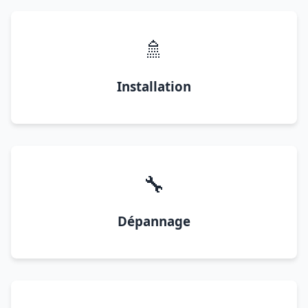
🚿
Installation
🔧
Dépannage