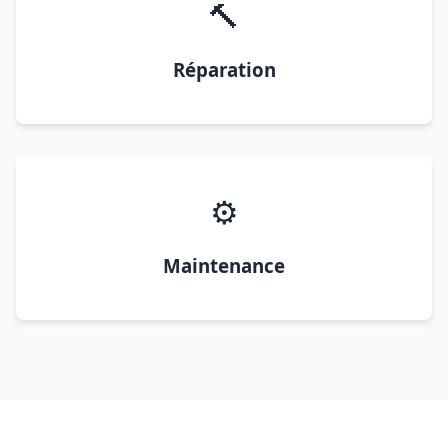
🔨
Réparation
⚙️
Maintenance