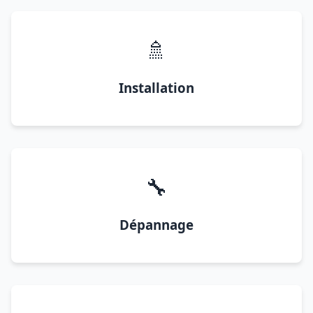
🚿
Installation
🔧
Dépannage