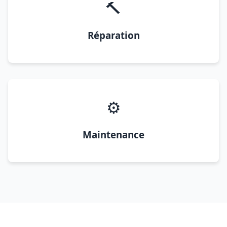
🔨
Réparation
⚙️
Maintenance