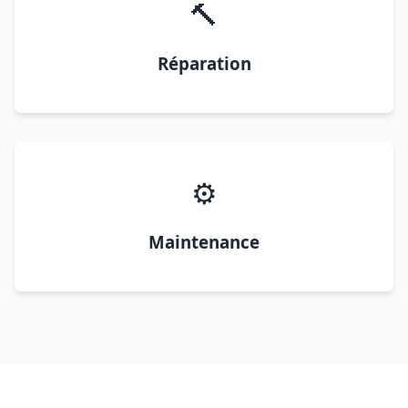
🔨
Réparation
⚙️
Maintenance