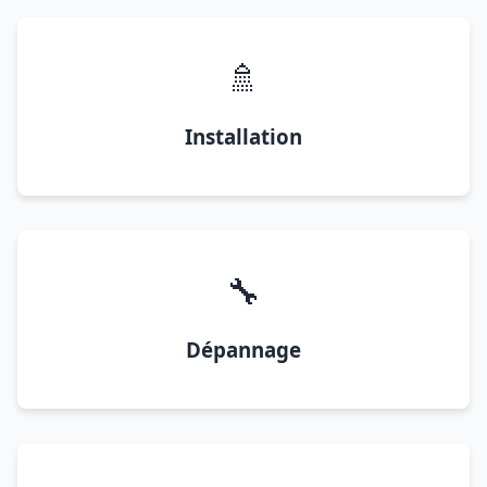
🚿
Installation
🔧
Dépannage