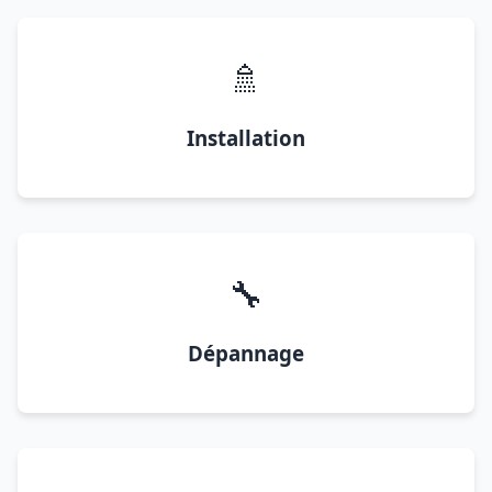
🚿
Installation
🔧
Dépannage