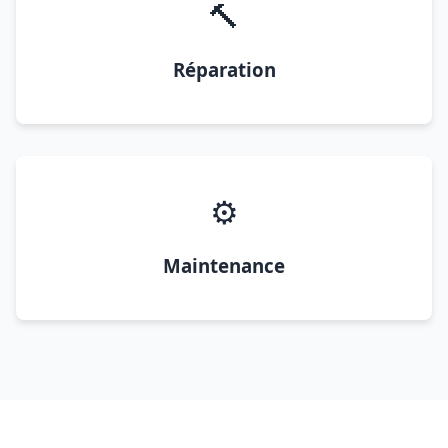
🔨
Réparation
⚙️
Maintenance