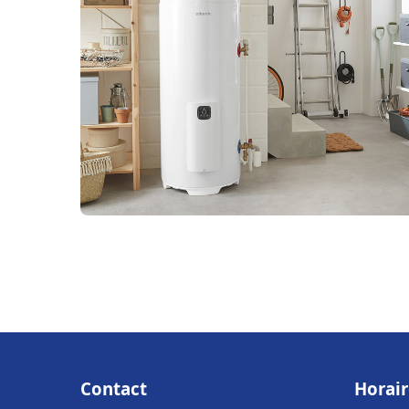
Contact
Horair