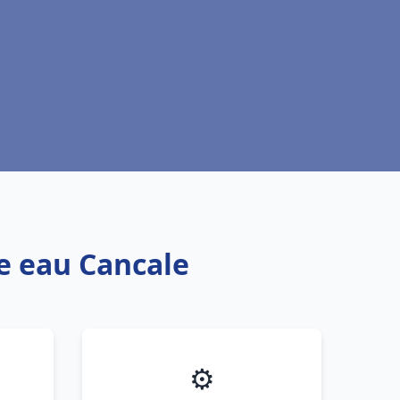
fe eau Cancale
⚙️