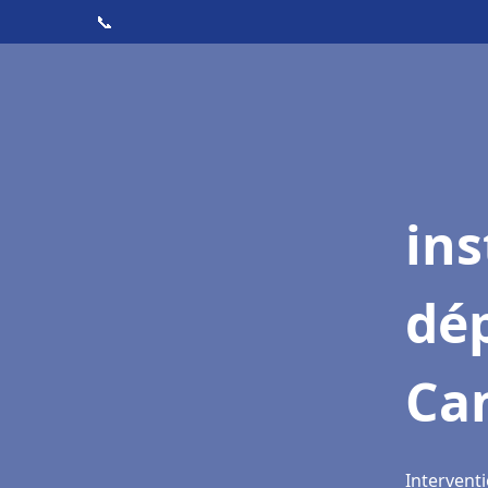
📞
ins
dé
Ca
Interventi