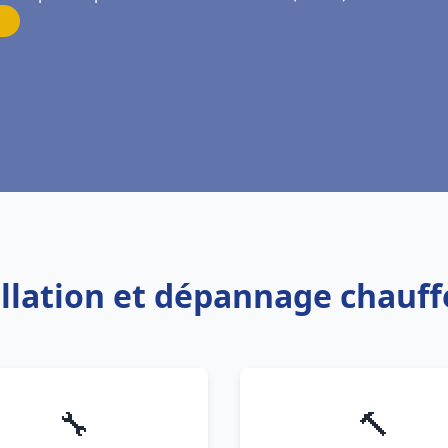
allation et dépannage chauf
🔧
🔨