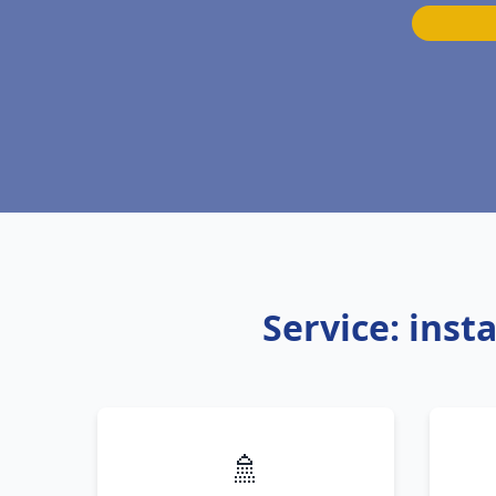
Service: inst
🚿