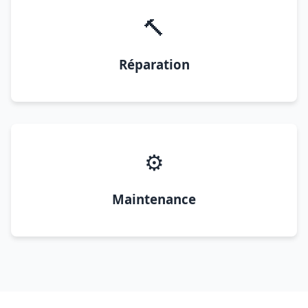
🔨
Réparation
⚙️
Maintenance