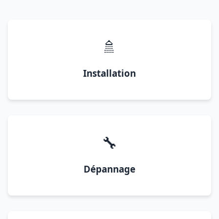
🚿
Installation
🔧
Dépannage