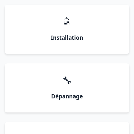
🚿
Installation
🔧
Dépannage