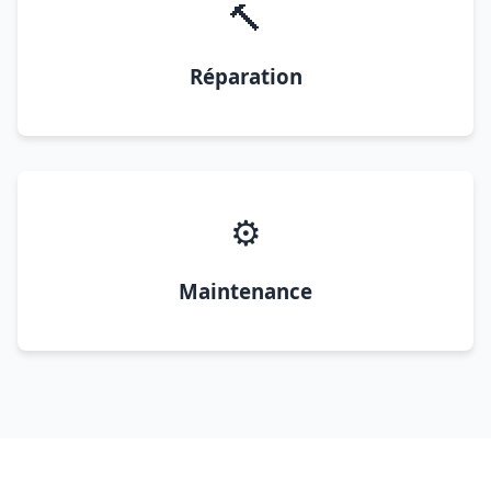
🔨
Réparation
⚙️
Maintenance