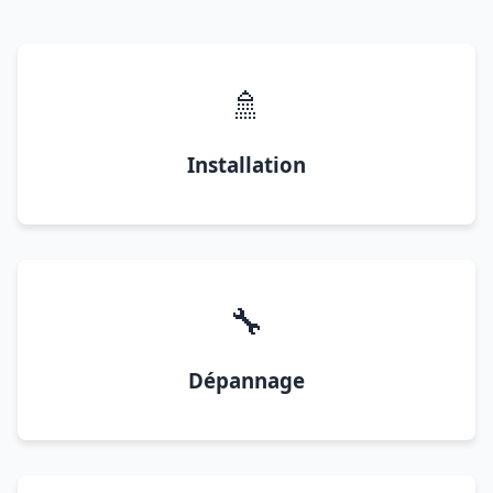
🚿
Installation
🔧
Dépannage