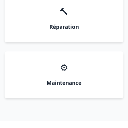
🔨
Réparation
⚙️
Maintenance