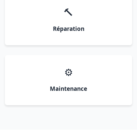
🔨
Réparation
⚙️
Maintenance