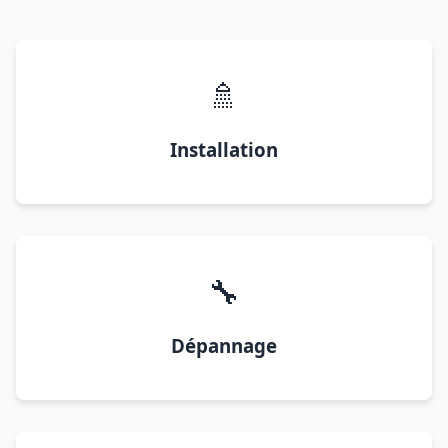
🚿
Installation
🔧
Dépannage