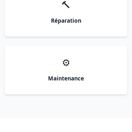
🔨
Réparation
⚙️
Maintenance