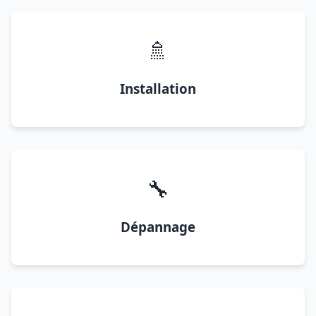
🚿
Installation
🔧
Dépannage